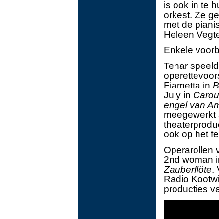
is ook in te h
orkest. Ze g
met de piani
Heleen Vegte
Enkele voorb
Tenar speeld
operettevoor
Fiametta in
B
July in
Carou
engel van A
meegewerkt a
theaterprodu
ook op het fe
Operarollen 
2nd woman 
Zauberflöte
.
Radio Kootwi
producties v