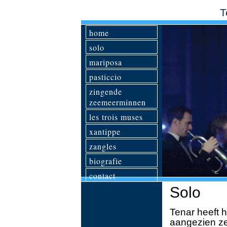
/*** Template Name: solo*/
T
home
solo
mariposa
pasticcio
zingende
zeemeerminnen
les trois muses
xantippe
zangles
biografie
contact
Solo
Tenar heeft 
aangezien ze 