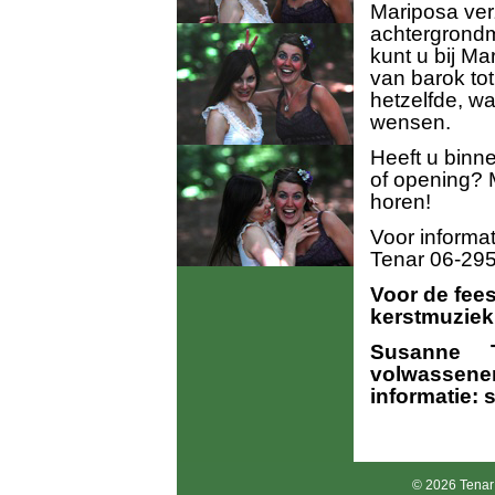
Mariposa ver
achtergrondm
kunt u bij Mar
van barok to
hetzelfde, wa
wensen.
Heeft u binne
of opening? 
horen!
Voor informa
Tenar 06-29
Voor de fee
kerstmuziek
Susanne 
volwasse
informatie: 
© 2026 Tenar