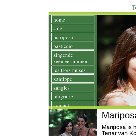
/*** Template Name: mariposa*/
T
home
solo
mariposa
pasticcio
zingende
zeemeerminnen
les trois muses
xantippe
zangles
biografie
contact
Maripos
Mariposa is h
Tenar van Ko